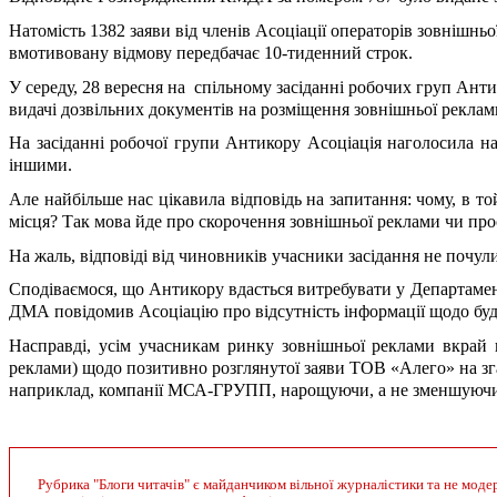
Натомість 1382 заяви від членів Асоціації операторів зовнішн
вмотивовану відмову передбачає 10-тиденний строк.
У середу, 28 вересня на  спільному засіданні робочих груп Ан
видачі дозвільних документів на розміщення зовнішньої реклам
На засіданні робочої групи Антикору Асоціація наголосила на
іншими. 
Але найбільше нас цікавила відповідь на запитання: чому, в т
місця? Так мова йде про скорочення зовнішньої реклами чи пр
На жаль, відповіді від чиновників учасники засідання не почули
Сподіваємося, що Антикору вдасться витребувати у Департамент
ДМА повідомив Асоціацію про відсутність інформації щодо буд
Насправді, усім учасникам ринку зовнішньої реклами вкрай 
реклами) щодо позитивно розглянутої заяви ТОВ «Алего» на зга
наприклад, компанії МСА-ГРУПП, нарощуючи, а не зменшуючи к
Рубрика "Блоги читачів" є майданчиком вільної журналістики та не модер