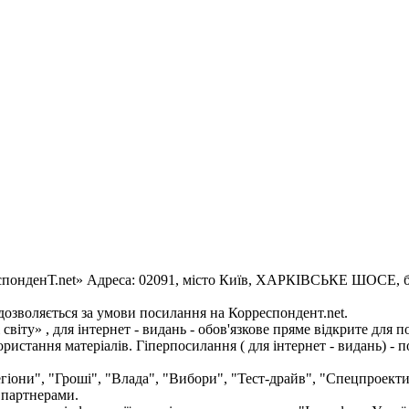
еспонденТ.net» Адреса: 02091, місто Київ, ХАРКІВСЬКЕ ШОСЕ, буд
 дозволяється за умови посилання на Корреспондент.net.
 світу» , для інтернет - видань - обов'язкове пряме відкрите дл
ристання матеріалів. Гіперпосилання ( для інтернет - видань) - 
егіони", "Гроші", "Влада", "Вибори", "Тест-драйв", "Спецпроект
 партнерами.