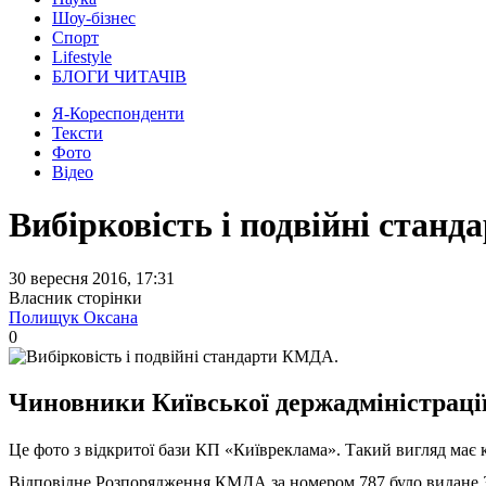
Шоу-бізнес
Спорт
Lifestyle
БЛОГИ ЧИТАЧІВ
Я-Кореспонденти
Тексти
Фото
Відео
Вибірковість і подвійні стан
30 вересня 2016, 17:31
Власник сторінки
Полищук Оксана
0
Чиновники Київської держадміністраці
Це фото з відкритої бази КП «Київреклама». Такий вигляд має 
Відповідне Розпорядження КМДА за номером 787 було видане 31