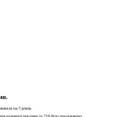
ми.
вжила на 5 років.
ня наземної реклами та 219 було продовжено.