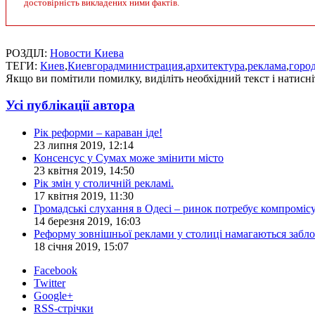
достовірність викладених ними фактів.
РОЗДІЛ:
Новости Киева
ТЕГИ:
Киев
,
Киевгорадминистрация
,
архитектура
,
реклама
,
горо
Якщо ви помітили помилку, виділіть необхідний текст і натисніт
Усі публікації автора
Рік реформи – караван іде!
23 липня 2019, 12:14
Консенсус у Сумах може змінити місто
23 квітня 2019, 14:50
Рік змін у столичній рекламі.
17 квітня 2019, 11:30
Громадські слухання в Одесі – ринок потребує компроміс
14 березня 2019, 16:03
Реформу зовнішньої реклами у столиці намагаються забл
18 січня 2019, 15:07
Facebook
Twitter
Google+
RSS-стрічки