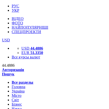
РУС
УКР
ВІДЕО
ФОТО
НАЙПОПУЛЯРНІШІ
СПЕЦПРОЕКТИ
USD
USD
44.4886
EUR
51.3350
Все курсы валют
44.4886
Авторизація
Пошук
Все разделы
Головна
Україна
Місто
Світ
Бізнес
Наука