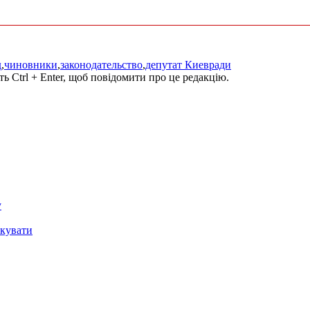
д
,
чиновники
,
законодательство
,
депутат Киевради
ь Ctrl + Enter, щоб повідомити про це редакцію.
у
окувати