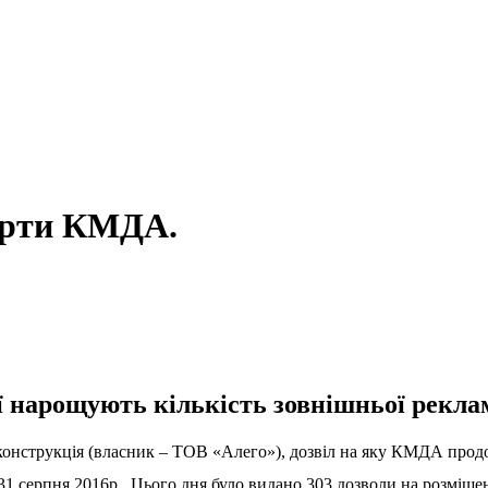
дарти КМДА.
ї нарощують кількість зовнішньої рекла
конструкція (власник – ТОВ «Алего»), дозвіл на яку КМДА продо
 серпня 2016р.. Цього дня було видано 303 дозволи на розміщен