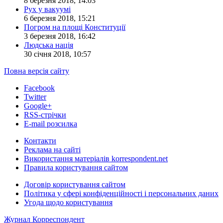
8 березня 2018, 14:03
Рух у вакуумі
6 березня 2018, 15:21
Погром на площі Конституції
3 березня 2018, 16:42
Людська нація
30 січня 2018, 10:57
Повна версія сайту
Facebook
Twitter
Google+
RSS-стрічки
E-mail розсилка
Контакти
Реклама на сайті
Використання матеріалів korrespondent.net
Правила користування сайтом
Договір користування сайтом
Політика у сфері конфіденційності і персональних даних
Угода щодо користування
Журнал Корреспондент