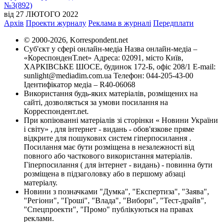
№3(892)
від 27 ЛЮТОГО 2022
Архів
Проекти журналу
Реклама в журналі
Передплати
© 2000-2026, Korrespondent.net
Суб'єкт у сфері онлайн-медіа Назва онлайн-медіа –
«КореспонденТ.net» Адреса: 02091, місто Київ,
ХАРКІВСЬКЕ ШОСЕ, будинок 172-Б, офіс 208/1 E-mail:
sunlight@mediadim.com.ua Телефон: 044-205-43-00
Ідентифікатор медіа – R40-06068
Використання будь-яких матеріалів, розміщених на
сайті, дозволяється за умови посилання на
Корреспондент.net.
При копіюванні матеріалів зі сторінки « Новини України
і світу» , для інтернет - видань - обов'язкове пряме
відкрите для пошукових систем гіперпосилання .
Посилання має бути розміщена в незалежності від
повного або часткового використання матеріалів.
Гіперпосилання ( для інтернет - видань) - повинна бути
розміщена в підзаголовку або в першому абзаці
матеріалу.
Новини з позначками "Думка", "Експертиза", "Заява",
"Регіони", "Гроші", "Влада", "Вибори", "Тест-драйв",
"Спецпроекти", "Промо" публікуються на правах
реклами.