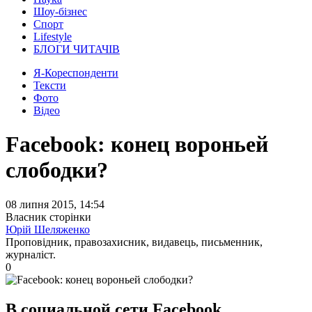
Шоу-бізнес
Спорт
Lifestyle
БЛОГИ ЧИТАЧІВ
Я-Кореспонденти
Тексти
Фото
Відео
Facebook: конец вороньей
слободки?
08 липня 2015, 14:54
Власник сторінки
Юрій Шеляженко
Проповідник, правозахисник, видавець, письменник,
журналіст.
0
В социальной сети Facebook