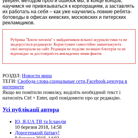
уверен, методом проб и ошибок мы, в конце концов,
научимся не привязываться к корпорациям, а заставлять
их работать на себя – как уже научились ловкие ребята-
ботоводы в офисах киевских, московских и питерских
рекламщиков.
Рубрика "Блоги читачів" є майданчиком вільної журналістики та не
модерується редакцією. Користувачі самостійно завантажують
свої матеріали на сайт. Редакція не поділяє позицію блогерів та не
відповідає за достовірність викладених ними фактів.
РОЗДІЛ:
Новости мира
ТЕГИ:
Свобода слова
,
социальные сети
,
Facebook
,
цензура в
интернете
Якщо ви помітили помилку, виділіть необхідний текст і
натисніть Ctrl + Enter, щоб повідомити про це редакцію.
Усі публікації автора
IQ, Я-UA ТВ та Ісландія
10 березня 2018, 14:58
Дорогенький батьку!