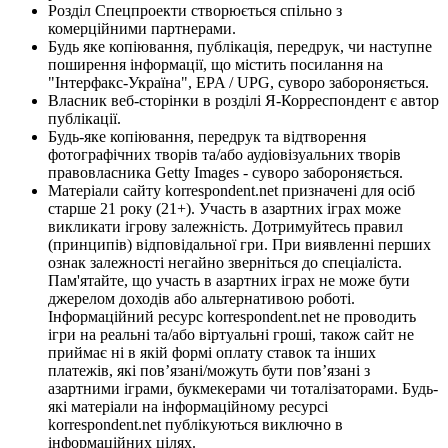
Розділ Спецпроекти створюється спільно з
комерційними партнерами.
Будь яке копіювання, публікація, передрук, чи наступне
поширення інформації, що містить посилання на
"Інтерфакс-Україна", EPA / UPG, суворо забороняється.
Власник веб-сторінки в розділі Я-Корреспондент є автор
публікації.
Будь-яке копіювання, передрук та відтворення
фотографічних творів та/або аудіовізуальних творів
правовласника Getty Images - суворо забороняється.
Матеріали сайту korrespondent.net призначені для осіб
старше 21 року (21+). Участь в азартних іграх може
викликати ігрову залежність. Дотримуйтесь правил
(принципів) відповідальної гри. При виявленні перших
ознак залежності негайно зверніться до спеціаліста.
Пам'ятайте, що участь в азартних іграх не може бути
джерелом доходів або альтернативою роботі.
Інформаційний ресурс korrespondent.net не проводить
ігри на реальні та/або віртуальні гроші, також сайт не
приймає ні в якій формі оплату ставок та інших
платежів, які пов’язані/можуть бути пов’язані з
азартними іграми, букмекерами чи тоталізаторами. Будь-
які матеріали на інформаційному ресурсі
korrespondent.net публікуються виключно в
інформаційних цілях.