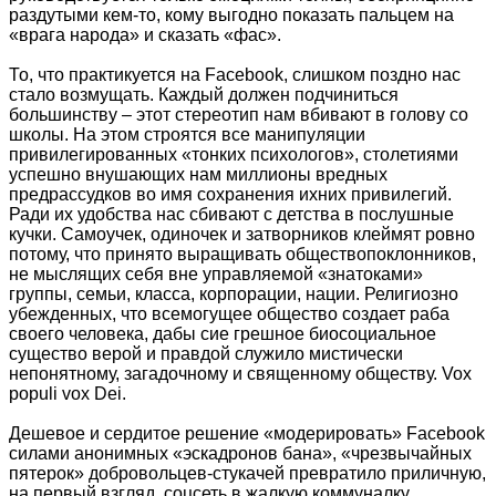
раздутыми кем-то, кому выгодно показать пальцем на
«врага народа» и сказать «фас».
То, что практикуется на Facebook, слишком поздно нас
стало возмущать. Каждый должен подчиниться
большинству – этот стереотип нам вбивают в голову со
школы. На этом строятся все манипуляции
привилегированных «тонких психологов», столетиями
успешно внушающих нам миллионы вредных
предрассудков во имя сохранения ихних привилегий.
Ради их удобства нас сбивают с детства в послушные
кучки. Самоучек, одиночек и затворников клеймят ровно
потому, что принято выращивать обществопоклонников,
не мыслящих себя вне управляемой «знатоками»
группы, семьи, класса, корпорации, нации. Религиозно
убежденных, что всемогущее общество создает раба
своего человека, дабы сие грешное биосоциальное
существо верой и правдой служило мистически
непонятному, загадочному и священному обществу. Vox
populi vox Dei.
Дешевое и сердитое решение «модерировать» Facebook
силами анонимных «эскадронов бана», «чрезвычайных
пятерок» добровольцев-стукачей превратило приличную,
на первый взгляд, соцсеть в жалкую коммуналку,