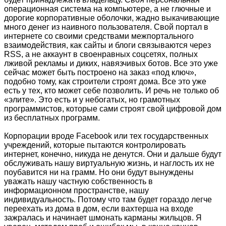
операционная система на компьютере, а не глючные и
дорогие корпоративные оболочки, жадно выкачивающие
много денег из наивного пользователя. Свой портал в
интернете со своими средствами межпортального
взаимодействия, как сайты и блоги связываются через
RSS, а не аккаунт в своенравных соцсетях, полных
лживой рекламы и диких, навязчивых ботов. Все это уже
сейчас может быть построено на заказ «под ключ»,
подобно тому, как строители строят дома. Все это уже
есть у тех, кто может себе позволить. И речь не только об
«элите». Это есть и у небогатых, но грамотных
программистов, которые сами строят свой цифровой дом
из бесплатных программ.
Корпорации вроде Facebook или тех государственных
учреждений, которые пытаются контролировать
интернет, конечно, никуда не денутся. Они и дальше будут
обслуживать нашу виртуальную жизнь, и наглость их не
поубавится ни на грамм. Но они будут вынуждены
уважать нашу частную собственность в
информационном пространстве, нашу
индивидуальность. Потому что там будет гораздо легче
переехать из дома в дом, если вахтерша на входе
зажралась и начинает шмонать карманы жильцов. Я