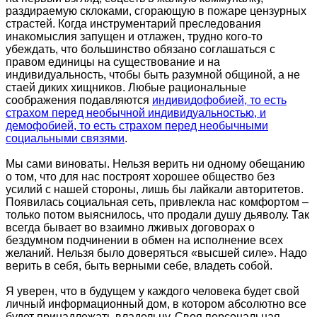
раздираемую склоками, сгорающую в пожаре цензурных
страстей. Когда инструментарий преследования
инакомыслия запущен и отлажен, трудно кого-то
убеждать, что большинство обязано соглашаться с
правом единицы на существование и на
индивидуальность, чтобы быть разумной общиной, а не
стаей диких хищников. Любые рациональные
соображения подавляются
индивидофобией, то есть
страхом перед необычной индивидуальностью, и
демофобией, то есть страхом перед необычными
социальными связями
.
Мы сами виноваты. Нельзя верить ни одному обещанию
о том, что для нас построят хорошее общество без
усилий с нашей стороны, лишь бы лайкали авторитетов.
Появилась социальная сеть, привлекла нас комфортом –
только потом выяснилось, что продали душу дьяволу. Так
всегда бывает во взаимно лживых договорах о
бездумном подчинении в обмен на исполнение всех
желаний. Нельзя было доверяться «высшей силе». Надо
верить в себя, быть верными себе, владеть собой.
Я уверен, что в будущем у каждого человека будет свой
личный информационный дом, в котором абсолютно все
будет принадлежать владельцу. Своя персональная