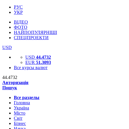
РУС
УКР
ВІДЕО
ФОТО
НАЙПОПУЛЯРНІШІ
СПЕЦПРОЕКТИ
USD
USD
44.4732
EUR
51.3093
Все курсы валют
44.4732
Авторизація
Пошук
Все разделы
Головна
Україна
Місто
Світ
Бізнес
Наука