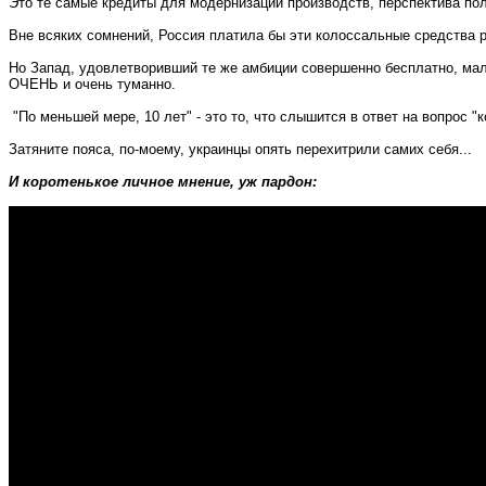
Это те самые кредиты для модернизации производств, перспектива по
Вне всяких сомнений, Россия платила бы эти колоссальные средства 
Но Запад, удовлетворивший те же амбиции совершенно бесплатно, мало 
ОЧЕНЬ и очень туманно.
"По меньшей мере, 10 лет" - это то, что слышится в ответ на вопрос "к
Затяните пояса, по-моему, украинцы опять перехитрили самих себя...
И коротенькое личное мнение, уж пардон: