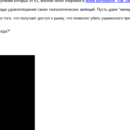
лучения которых от ЕС вполне четко очерчена в
моем материале "Как Зап
ради удовлетворения своих геополитических амбиций. Пусть даже "импе
того, что получает доступ к рынку, что позволит убить украинского про
огда?"