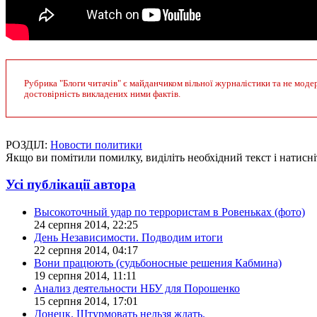
Рубрика "Блоги читачів" є майданчиком вільної журналістики та не модер
достовірність викладених ними фактів.
РОЗДІЛ:
Новости политики
Якщо ви помітили помилку, виділіть необхідний текст і натисніт
Усі публікації автора
Высокоточный удар по террористам в Ровеньках (фото)
24 серпня 2014, 22:25
День Независимости. Подводим итоги
22 серпня 2014, 04:17
Вони працюють (судьбоносные решения Кабмина)
19 серпня 2014, 11:11
Анализ деятельности НБУ для Порошенко
15 серпня 2014, 17:01
Донецк. Штурмовать нельзя ждать.