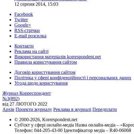
12 серпня 2014, 15:03
Facebook
Twitter
Google+
RSS-стрічки
E-mail розсилка
Контакти
Реклама на сайті
Використання матеріалів korrespondent.net
Правила користування сайтом
Договір користування сайтом
Політика у сфері конфіденційності і персональних даних
Угода щодо користування
Журнал Корреспондент
№3(892)
від 27 ЛЮТОГО 2022
Архів
Проекти журналу
Реклама в журналі
Передплати
© 2000-2026, Korrespondent.net
Суб'єкт у сфері онлайн-медіа Назва онлайн-медіа – «Кор
Телефон: 044-205-43-00 Ідентифікатор медіа – R40-06068