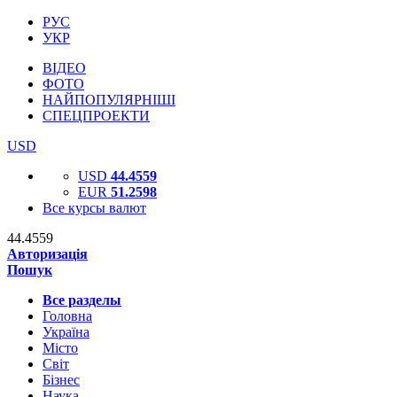
РУС
УКР
ВІДЕО
ФОТО
НАЙПОПУЛЯРНІШІ
СПЕЦПРОЕКТИ
USD
USD
44.4559
EUR
51.2598
Все курсы валют
44.4559
Авторизація
Пошук
Все разделы
Головна
Україна
Місто
Світ
Бізнес
Наука