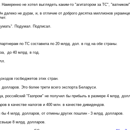
 Намеренно не хотел выглядеть каким-то "агитатором за ТС", "ватником"
н далеко не дурак, и, в отличие от доброго десятка миллионов украинц
лет.
одумать". Подумал. Подписал.
партнерам по ТС составила по 20 млрд. дол. в год на обе страны.
за, до 40 млрд. в год.
олл.
доходов госбюджетов этих стран.
. долларов. Это более трети всего экспорта Беларуси.
да, российский "Газпром" не получил бы прибыль в размере 4 млрд. дол
ов в качестве налогов и 400 млн. в качестве дивидендов.
бы 4 млрд. долларов, от отмены других пошлин - 3 млрд. долларов.
 свыше 8 млрд. долларов.