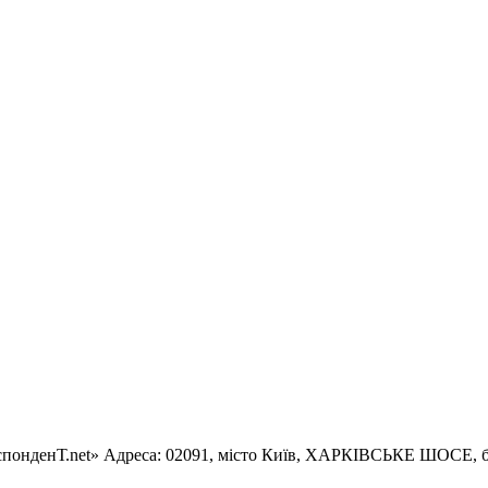
еспонденТ.net» Адреса: 02091, місто Київ, ХАРКІВСЬКЕ ШОСЕ, буд