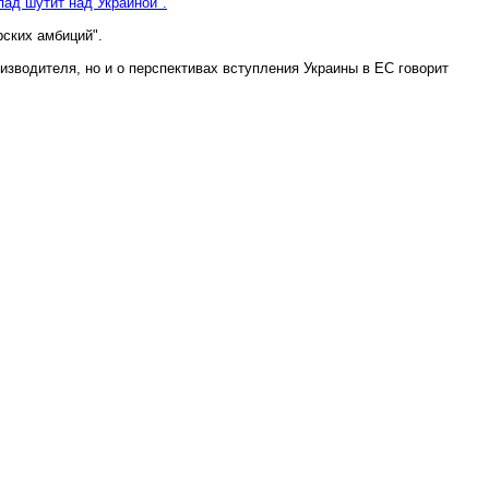
ад шутит над Украиной".
рских амбиций".
изводителя, но и о перспективах вступления Украины в ЕС говорит