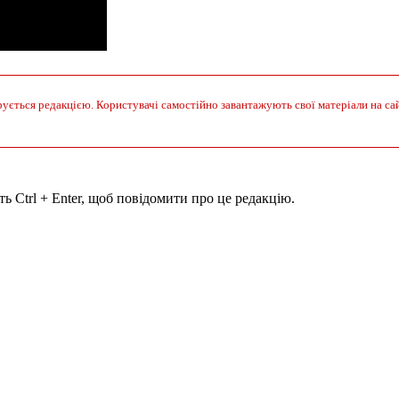
ується редакцією. Користувачі самостійно завантажують свої матеріали на сайт.
ь Ctrl + Enter, щоб повідомити про це редакцію.