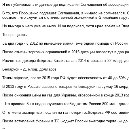
Я не публиковал эти данные до подписания Соглашения об ассоциации.
В то, что Порошенко подпишет Соглашения, я нимало не сомневался. О
осознает, что случится с отечественной экономикой в ближайшие пару 
Но выхода у него уже не было. И он подписал, хотя брал время на "п
Теперь цифры.
За два года - с 2012 по нынешнее время, ежегодная помощь от России 
После отмены торговых ограничений в 2015 дотации возрастут в два ра
Расчетные доходы бюджета Казахстана в 2014-м составят 32 млрд. д
Беларуси - 21 млрд. долларов.
Таким образом, после 2015 года РФ будет обеспечивать от 40 до 50% 
В 2013 году в Россию завезено товаров из Беларуси на сумму 16 млрд
После снижения цены на газ для Украины, оговоренной в конце 2013 го
Что привело бы к недополучению госбюджетом России 800 млн. доллар
От отмены экспортных пошлин на газ потери госбюджета РФ составили 
После вступления Украины в ТС бюджет России ежегодно терял бы до