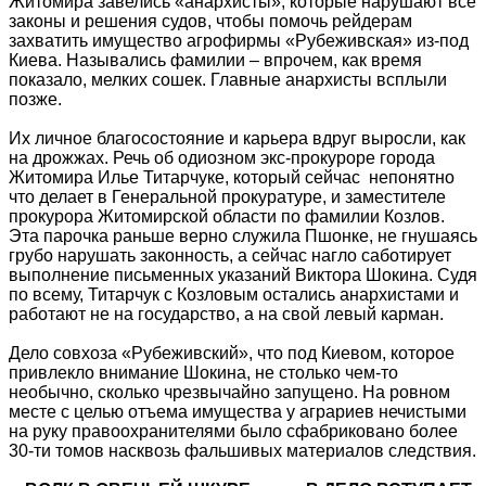
Житомира завелись «анархисты», которые нарушают все
законы и решения судов, чтобы помочь рейдерам
захватить имущество агрофирмы «Рубеживская» из-под
Киева. Назывались фамилии – впрочем, как время
показало, мелких сошек. Главные анархисты всплыли
позже.
Их личное благосостояние и карьера вдруг выросли, как
на дрожжах. Речь об одиозном экс-прокуроре города
Житомира Илье Титарчуке, который сейчас непонятно
что делает в Генеральной прокуратуре, и заместителе
прокурора Житомирской области по фамилии Козлов.
Эта парочка раньше верно служила Пшонке, не гнушаясь
грубо нарушать законность, а сейчас нагло саботирует
выполнение письменных указаний Виктора Шокина. Судя
по всему, Титарчук с Козловым остались анархистами и
работают не на государство, а на свой левый карман.
Дело совхоза «Рубеживский», что под Киевом, которое
привлекло внимание Шокина, не столько чем-то
необычно, сколько чрезвычайно запущено. На ровном
месте с целью отъема имущества у аграриев нечистыми
на руку правоохранителями было сфабриковано более
30-ти томов насквозь фальшивых материалов следствия.