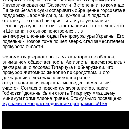
Януковича орденом "За заслуги" 3 степени и по команде
Пшонки бегал в суды оспаривать обращение горсовета в
поддержку Евромайдана, вынужден был подать в
отставку. Его отца Григория Титарчука уволили из
Генпрокуратуры в связи с люстрацией в тот же день, что
и Щеткина, но сынок пристроился… в
антикоррупционный отдел Генпрокуратуры Украины! Его
подельник Козлов тоже пошел вверх, стал заместителем
прокурора области.
Феномен карьерного роста махинаторов не обошла
вниманием общественность. Активисты присмотрелись к
декларации о доходах Титарчука и обнаружили, что
прокурор Житомира живет не по средствам. В его
декларации о доходах появляется ранее
отсутствовавшая квартира, мерседес, земельный
участок. Согласно подсчетам журналистов, такие
"обновки" должны были стоить Титарчуку младшему
минимум полмиллиона гривен. Этому было посвящено
журналистское расследование программы «ЧБ»
.