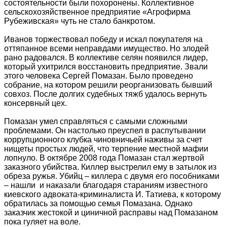
состоятельности были похоронены. Коллективное
сельскохозяйственное предприятие «Агрофирма
Рубеживская» чуть не стало банкротом.
Иванов торжествовал победу и искал покупателя на
оттяпанное всеми неправдами имущество. Но злодей
рано радовался. В коллективе селян появился лидер,
который ухитрился восстановить предприятие. Звали
этого человека Сергей Помазан. Было проведено
собрание, на котором решили реорганизовать бывший
совхоз. После долгих судебных тяжб удалось вернуть
консервный цех.
Помазан умел справляться с самыми сложными
проблемами. Он настолько преуспел в распутывании
коррупционного клубка чиновничьей наживы за счет
нищеты простых людей, что терпение местной мафии
лопнуло. В октябре 2008 года Помазан стал жертвой
заказного убийства. Киллер выстрелил ему в затылок из
обреза ружья. Убийц – киллера с двумя его пособниками
– нашли и наказали благодаря стараниям известного
киевского адвоката-криминалиста И. Татиева, к которому
обратилась за помощью семья Помазана. Однако
заказчик жестокой и циничной расправы над Помазаном
пока гуляет на воле.