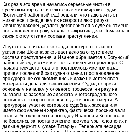
Как раз в это время начались серьезные чистки в
судейском корпусе, и некоторые житомирские судьи
(Богунский районный суд) решили, что надо взять от
жизни все, прежде чем их вскорости люстрируют.
Иванову наконец удалось договориться в суде об отмене
постановления прокуратуры о закрытии дела Помазана в
связи с отсутствием состава преступления.
И тут снова началась чехарда: прокурор согласно
указаниям Шокина закрывает дело за отсутствием
состава преступления, а Иванов обращается в Богунский
районный суд и отменяет постановления прокурора. С
начала текущего года это повторилось уже три раза,
причем последний раз судья отменил постановление
прокурора, не ознакомившись и даже не истребовав
материалы дела для ознакомления. Судьи, вопреки
основным началам уголовного процесса, ни разу не
вызвали на заседание адвоката многострадального
покойника, которого очерняют даже после смерти. А
прокуроры, участие которых в судебных заседаниях
имело формальный характер, фактически просиживали
штаны, беззубо шли на поводу у Иванова и Кононова и
не боролись за постановление прокуратуры, словно их и
дальше держит в кулаке Титарчук. Теперь эта чехарда
уже идет на четвертый круг. Наш источник в прокуратуре