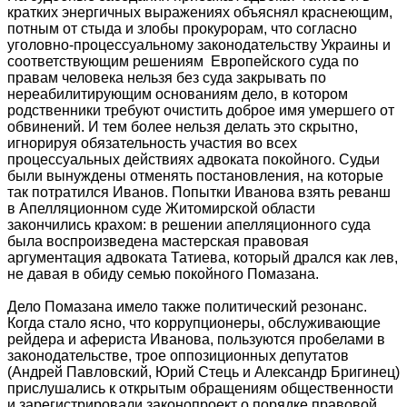
кратких энергичных выражениях объяснял краснеющим,
потным от стыда и злобы прокурорам, что согласно
уголовно-процессуальному законодательству Украины и
соответствующим решениям Европейского суда по
правам человека нельзя без суда закрывать по
нереабилитирующим основаниям дело, в котором
родственники требуют очистить доброе имя умершего от
обвинений. И тем более нельзя делать это скрытно,
игнорируя обязательность участия во всех
процессуальных действиях адвоката покойного. Судьи
были вынуждены отменять постановления, на которые
так потратился Иванов. Попытки Иванова взять реванш
в Апелляционном суде Житомирской области
закончились крахом: в решении апелляционного суда
была воспроизведена мастерская правовая
аргументация адвоката Татиева, который дрался как лев,
не давая в обиду семью покойного Помазана.
Дело Помазана имело также политический резонанс.
Когда стало ясно, что коррупционеры, обслуживающие
рейдера и афериста Иванова, пользуются пробелами в
законодательстве, трое оппозиционных депутатов
(Андрей Павловский, Юрий Стець и Александр Бригинец)
прислушались к открытым обращениям общественности
и зарегистрировали законопроект о порядке правовой