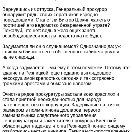
Вернувшись из отпуска, Генеральный прокурор
обнаружит ряды своих соратников изрядно
поредевшими. Станет ли Виктор Шокин жалеть о
постигшей его ведомство безвременной утрате?
Пожалуй, что нет: ведь в желающих занять
освободившиеся кресла недостатка не будет.
Задумается ли он о случившемся? Однозначно да: уж
слишком близко от его собственного кабинета рвутся
ныне снаряды.
А когда задумается – мы ему в этом поможем. Потому что
здание на Резницкой, еще недавно выглядевшее
несокрушимой крепостью, сегодня и так сотрясено
громкими арестами и обмазано навозом.
Очистка рядов прокуратуры застала всех врасплох и
стала приятной неожиданностью для народа,
натерпевшегося от коррупции. Задержание на взятке
размером в полмиллиона долларов первого
замначальника следственного управления
Генпрокуратуры и заместителя прокурора Киевской
области дает надежду, что на Резницкой по-настоящему
озаботились честью мундира. Таких высокопоставленных