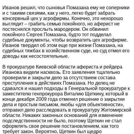
Иванов решил, что сыновья Помазана ему не соперники
и с такими связями, как у него, легко будет забрать
консервный цех у агрофирмы. Конечно, это нехорошо
выглядит – грабить семью покойного, но аферист не
постеснялся прослыть мародером. Он обвинил
покойного Сергея Помазана, будто тот подделал
судебные документы, чтобы возвратить цех агрофирме.
Иванов твердил об этом еще при жизни Помазана, на
судебных тяжбах в хозяйственном суде, но суд отмел его
доводы как несостоятельные.
В прокуратуре Киевской области афериста и рейдера
Иванова видели насквозь. Его заявления тщательно
проверили и закрыли дело за отсутствием состава
преступления в действиях Помазана. Но делец не
сдавался и нашел подходы в Генеральной прокуратуре к
заместителю генпрокурора Виталию Щеткину, который в
конце декабря 2009 года отменил решение о закрытии
дела и простым письмом, якобы «для объективности»,
отправил дело расследовать в прокуратуру Житомирской
области. Никаких законных оснований для изменения
подследственности не было, поэтому Щеткин не стал
оформлять свое решение постановлением, как того
требует закон. Вероятно, Щеткин был щедро