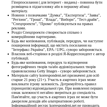
Гіперпосилання ( для інтернет - видань) - повинна бути
розміщена в підзаголовку або в першому абзаці
матеріалу.
Новини з позначками "Думка", "Експертиза", "Заява",
"Регіони", "Гроші", "Влада", "Вибори", "Тест-драйв",
"Спецпроекти", "Промо" публікуються на правах
реклами.
Розділ Спецпроекти створюється спільно з
комерційними партнерами.
Будь яке копіювання, публікація, передрук, чи наступне
поширення інформації, що містить посилання на
"Інтерфакс-Україна", EPA / UPG, суворо забороняється.
Власник веб-сторінки в розділі Я-Корреспондент є автор
публікації.
Будь-яке копіювання, передрук та відтворення
фотографічних творів та/або аудіовізуальних творів
правовласника Getty Images - суворо забороняється.
Матеріали сайту korrespondent.net призначені для осіб
старше 21 року (21+). Участь в азартних іграх може
викликати ігрову залежність. Дотримуйтесь правил
(принципів) відповідальної гри. При виявленні перших
ознак залежності негайно зверніться до спеціаліста.
Пам'ятайте, що участь в азартних іграх не може бути
джерелом доходів або альтернативою роботі.
Інформаційний ресурс korrespondent.net не проводить