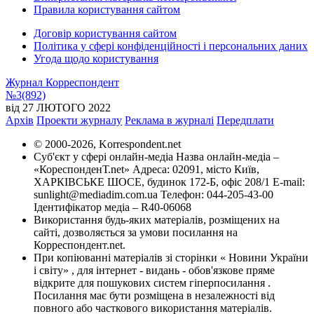
Правила користування сайтом
Договір користування сайтом
Політика у сфері конфіденційності і персональних даних
Угода щодо користування
Журнал Корреспондент
№3(892)
від 27 ЛЮТОГО 2022
Архів
Проекти журналу
Реклама в журналі
Передплати
© 2000-2026, Korrespondent.net
Суб'єкт у сфері онлайн-медіа Назва онлайн-медіа –
«КореспонденТ.net» Адреса: 02091, місто Київ,
ХАРКІВСЬКЕ ШОСЕ, будинок 172-Б, офіс 208/1 E-mail:
sunlight@mediadim.com.ua Телефон: 044-205-43-00
Ідентифікатор медіа – R40-06068
Використання будь-яких матеріалів, розміщених на
сайті, дозволяється за умови посилання на
Корреспондент.net.
При копіюванні матеріалів зі сторінки « Новини України
і світу» , для інтернет - видань - обов'язкове пряме
відкрите для пошукових систем гіперпосилання .
Посилання має бути розміщена в незалежності від
повного або часткового використання матеріалів.