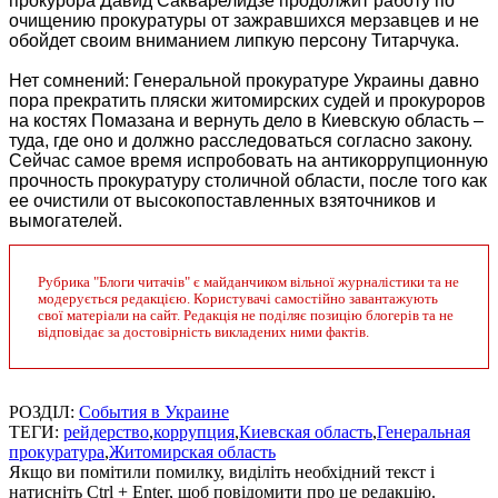
прокурора Давид Сакварелидзе продолжит работу по
очищению прокуратуры от зажравшихся мерзавцев и не
обойдет своим вниманием липкую персону Титарчука.
Нет сомнений: Генеральной прокуратуре Украины давно
пора прекратить пляски житомирских судей и прокуроров
на костях Помазана и вернуть дело в Киевскую область –
туда, где оно и должно расследоваться согласно закону.
Сейчас самое время испробовать на антикоррупционную
прочность прокуратуру столичной области, после того как
ее очистили от высокопоставленных взяточников и
вымогателей.
Рубрика "Блоги читачів" є майданчиком вільної журналістики та не
модерується редакцією. Користувачі самостійно завантажують
свої матеріали на сайт. Редакція не поділяє позицію блогерів та не
відповідає за достовірність викладених ними фактів.
РОЗДІЛ:
События в Украине
ТЕГИ:
рейдерство
,
коррупция
,
Киевская область
,
Генеральная
прокуратура
,
Житомирская область
Якщо ви помітили помилку, виділіть необхідний текст і
натисніть Ctrl + Enter, щоб повідомити про це редакцію.