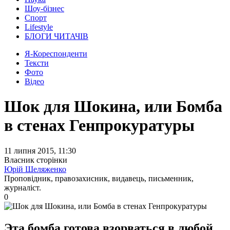
Шоу-бізнес
Спорт
Lifestyle
БЛОГИ ЧИТАЧІВ
Я-Кореспонденти
Тексти
Фото
Відео
Шок для Шокина, или Бомба
в стенах Генпрокуратуры
11 липня 2015, 11:30
Власник сторінки
Юрій Шеляженко
Проповідник, правозахисник, видавець, письменник,
журналіст.
0
Эта бомба готова взорваться в любой