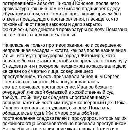
потерпевшего» адвокат Николай Кононов, после чего
прокуратура как ни в чем не бывало подшивает к делу
«бумажки» о том, что Помазан преступник, причем без
отмены предыдущего постановления, гласящего, что
покойный чист перед законом и дело закрыто.
Фактически, все действия прокуратуры по делу Помазана
после этого заведомо незаконные.
Началась не только противоправная, но и совершенно
неприличная чехарда – кстати, как раз после назначения
Ильи Титарчука прокурором города Житомира, хотя
вначале было незаметно, чтобы он прилагал к этому руку.
Следователи и прокуроры неоднократно закрывали дело
«в связи со смертью лица, совершившего
преступление», то есть признавали виновным Сергея
Помазана посмертно. Иванову продавалось
соответствующее постановление. Иванов бежал с
очередной липовой бумажкой в хозяйственный суд,
требуя, чтобы ему как бедняге «пострадавшему»
вернули нажитый честным трудом консервный цех. Пока
Иванов торговался с судьями, сыновья Помазана
обращались в суд в Житомире с жалобой на
постановления следователей и прокуроров, которыми их
покойного отца безосновательно признали преступником.
На судебные заседания приезжал адвокат Татиев и в