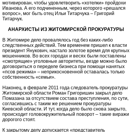
мотивирован, чтобы удовлетворить «хотелки» пройдохи
Иванова. А его подчиненным, через которого «решался
вопрос», мог быть отец Ильи Титарчука – Григорий
Титарчук.
АНАРХИСТЫ ИЗ ЖИТОМИРСКОЙ ПРОКУРАТУРЫ
В Житомире дело провалялось год без каких-либо
следственных действий. Тем временем пришел к власти
президент Янукович, настало золотое время для крупных
мошенников. Во всех городах и весях были поставлены
«смотрящие» уголовные авторитеты, везде можно было
договориться о переделе бизнеса при помощи нанятых
«псов режима» – неприкосновенной оставалась только
собственность «семьи».
Наконец, в феврале 2011 года следователь прокуратуры
Житомирской области Роман Григоришин закрыл дело
Помазана за отсутствием состава преступления, по сути,
согласившись с таким же решением прокуратуры
Киевской области. И тут, когда дело было снова закрыто,
происходит головокружительный поворот – такие виражи
дорогого стоят.
К закрытому делу допускается «представитель