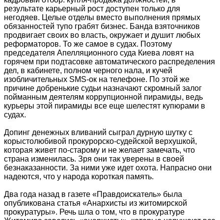
результате карьерный рост доступен только для
негодяев. Целые отделы вместо выполнения прямых
обязанностей тупо грабят бизнес. Банда взяточников
продвигает своих во власть, окружает и душит любых
реформаторов. То же самое в судах. Поэтому
председателя Апелляционного суда Киева ловят на
горячем при подтасовке автоматического распределения
дел, в кабинете, полном черного нала, и кучей
изобличительных SMS-ок на телефоне. По этой же
причине добренькие судьи назначают скромный залог
пойманным деятелям коррупционной пирамиды, ведь
курьеры этой пирамиды все еще шелестят купюрами в
судах.
Допинг денежных вливаний сыграл дурную шутку с
корыстолюбивой прокурорско-судейской верхушкой,
которая живет по-старому и не желает замечать, что
страна изменилась. Зря они так уверены в своей
безнаказанности. За ними уже идет охота. Напрасно они
надеются, что у народа короткая память.
Два года назад в газете «Правдоискатель» была
опубликована статья «Анархисты из житомирской
прокуратуры». Речь шла о том, что в прокуратуре