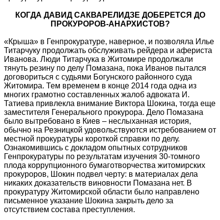
КОГДА ДАВИД САКВАРЕЛИДЗЕ ДОБЕРЕТСЯ ДО
ПРОКУРОРОВ-АНАРХИСТОВ?
«Крыша» в Генпрокуратуре, наверное, и позволяла Илье
Титарчуку продолжать обслуживать рейдера и афериста
Иванова. Люди Титарчука в Житомире продолжали
тянуть резину по делу Помазана, пока Иванов пытался
договориться с судьями Богунского районного суда
Житомира. Тем временем в конце 2014 года одна из
многих грамотно составленных жалоб адвоката И.
Татиева привлекла внимание Виктора Шокина, тогда еще
заместителя Генерального прокурора. Дело Помазана
было вытребовано в Киев – неслыханная история,
обычно на Резницкой удовольствуются истребованием от
местной прокуратуры короткой справки по делу.
Ознакомившись с докладом опытных сотрудников
Генпрокуратуры по результатам изучения 30-томного
плода коррупционного бумаготворчества житомирских
прокуроров, Шокин подвел черту: в материалах дела
никаких доказательств виновности Помазана нет. В
прокуратуру Житомирской области было направлено
письменное указание Шокина закрыть дело за
отсутствием состава преступления.