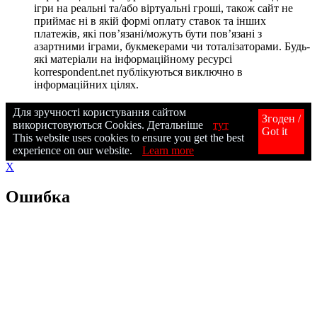
ігри на реальні та/або віртуальні гроші, також сайт не
приймає ні в якій формі оплату ставок та інших
платежів, які пов’язані/можуть бути пов’язані з
азартними іграми, букмекерами чи тоталізаторами. Будь-
які матеріали на інформаційному ресурсі
korrespondent.net публікуються виключно в
інформаційних цілях.
Для зручності користування сайтом
Згоден /
використовуються Cookies. Детальніше
тут
Got it
This website uses cookies to ensure you get the best
experience on our website.
Learn more
X
Ошибка