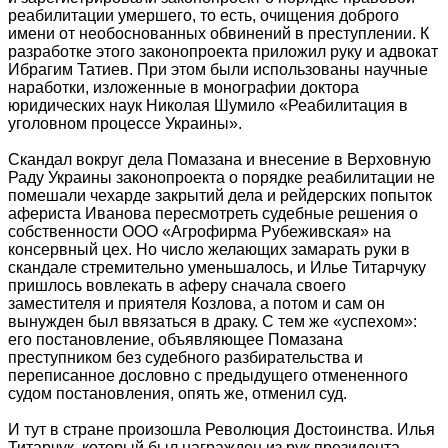
реабилитации умершего, то есть, очищения доброго
имени от необоснованных обвинений в преступлении. К
разработке этого законопроекта приложил руку и адвокат
Ибрагим Татиев. При этом были использованы научные
наработки, изложенные в монографии доктора
юридических наук Николая Шумило «Реабилитация в
уголовном процессе Украины».
Скандал вокруг дела Помазана и внесение в Верховную
Раду Украины законопроекта о порядке реабилитации не
помешали чехарде закрытий дела и рейдерских попыток
афериста Иванова пересмотреть судебные решения о
собственности ООО «Агрофирма Рубеживская» на
консервный цех. Но число желающих замарать руки в
скандале стремительно уменьшалось, и Илье Титарчуку
пришлось вовлекать в аферу сначала своего
заместителя и приятеля Козлова, а потом и сам он
вынужден был ввязаться в драку. С тем же «успехом»:
его постановление, объявляющее Помазана
преступником без судебного разбирательства и
переписанное дословно с предыдущего отмененного
судом постановления, опять же, отменил суд.
И тут в стране произошла Революция Достоинства. Илья
Титарчук, который был награжден из рук президента