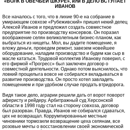
«ВОЛК В ОВЕЧЬЕЙ ШКУРЕ», или В ДЕЛО ВСТУПАЕТ
ИВАНОВ
Все началось с того, что в лихие 90-е на собрание в
умирающем совхозе «Рубеживский» пришел некий делец
Алексей Иванов и предложил создать совместное
предприятие по производству консервов. Он поразил
воображение селян великолепным бизнес-планом, как
выбраться из нищеты. Мол, вы дадите помещение, я
вложу деньги, проведем ремонт, завезем новейшее
оборудование, наладим производство и будем как сыр в
масле кататься. Трудовой коллектив Иванову поверил, с
его фирмой «Прогресс» был заключен договор о
совместной деятельности. Однако потом выяснилось, что
ловкий прощелыга вовсе не собирался вкладываться в
развитие производства. Он просто хотел завладеть
помещением и при удобном случае продать втридорога.
Видя такое дело, аграрии решили дать от ворот поворот
аферисту и рейдеру. Арбитражный суд Херсонской
области в 1998 году стал на сторону совхоза, договор
был разорван. Правда, Иванов не собирался сдаваться,
цех не возвращал. Коррумпированные местные
чиновники тормозили возвращение цеха селянам, все
розовые мечты о восстановлении своей экономической