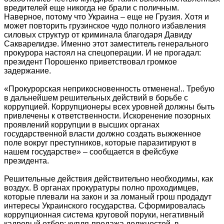
вредителей еще никогда не брали с поличным.
Наверное, потому что Украина – еще не Грузия. Хотя и
может повторить грузинское чудо полного избавления
силовых структур от криминала благодаря Давиду
Сакварелидзе. Именно этот заместитель генерального
прокурора настоял на спецоперации. И не прогадал:
президент Порошенко приветствовал громкое
задержание.
«Прокурорская неприкосновенность отменена!.. Требую
в дальнейшем решительных действий в борьбе с
коррупцией. Коррупционеры всех уровней должны быть
привлечены к ответственности. Искоренение позорных
проявлений коррупции в высших органах
государственной власти должно создать выжженное
поле вокруг преступников, которые паразитируют в
нашем государстве» – сообщается в фейсбуке
президента.
Решительные действия действительно необходимы, как
воздух. В органах прокуратуры полно проходимцев,
которые плевали на закон и за ломаный грош продадут
интересы Украинского государства. Сформировалась
коррупционная система круговой поруки, негативный
кадровый отбор: купля-продажа должностей, в