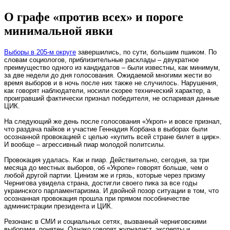
О графе «против всех» и пороге
минимальной явки
Выборы в 205-м округе
завершились, по сути, большим пшиком. По
словам социологов, приблизительные расклады – двукратное
преимущество одного из кандидатов – были известны, как минимум,
за две недели до дня голосования. Ожидаемой многими жести во
время выборов и в ночь после них также не случилось. Нарушения,
как говорят наблюдатели, носили скорее технический характер, а
проигравший фактически признал победителя, не оспаривая данные
ЦИК.
На следующий же день после голосования «Укроп» и вовсе признал,
что раздача пайков и участие Геннадия Корбана в выборах были
осознанной провокацией с целью «купить всей стране билет в цирк».
И вообще – агрессивный пиар молодой политсилы.
Провокация удалась. Как и пиар. Действительно, сегодня, за три
месяца до местных выборов, об «Укропе» говорят больше, чем о
любой другой партии. Цинизм же и грязь, которые через призму
Чернигова увидела страна, достигли своего пика за все годы
украинского парламентаризма. И двойной позор ситуации в том, что
осознанная провокация прошла при прямом пособничестве
администрации президента и ЦИК.
Резонанс в СМИ и социальных сетях, вызванный черниговскими
выборами, понятен. Однако говорят журналист, эксперты и