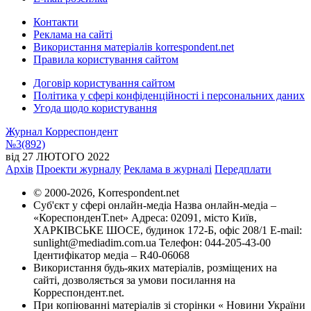
Контакти
Реклама на сайті
Використання матеріалів korrespondent.net
Правила користування сайтом
Договір користування сайтом
Політика у сфері конфіденційності і персональних даних
Угода щодо користування
Журнал Корреспондент
№3(892)
від 27 ЛЮТОГО 2022
Архів
Проекти журналу
Реклама в журналі
Передплати
© 2000-2026, Korrespondent.net
Суб'єкт у сфері онлайн-медіа Назва онлайн-медіа –
«КореспонденТ.net» Адреса: 02091, місто Київ,
ХАРКІВСЬКЕ ШОСЕ, будинок 172-Б, офіс 208/1 E-mail:
sunlight@mediadim.com.ua Телефон: 044-205-43-00
Ідентифікатор медіа – R40-06068
Використання будь-яких матеріалів, розміщених на
сайті, дозволяється за умови посилання на
Корреспондент.net.
При копіюванні матеріалів зі сторінки « Новини України