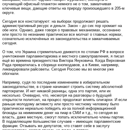
скучающий офисный планктон немного не о том, замалчивая
ключевые вещи, дающие ответы на природу произошедшего в 205-м
округе.
Сегодня все констатируют: на выборах продолжают решать
административный ресурс и деньги. Закон – до сих пор хромает на
обе ноги. Однако, даже говоря о правовых механизмах, осознанно
или просто по незнанию практически все молчат о главных нормах,
сознательно исключённых из законодательства и замалчиваемых
сегодня.
О том, что Украина стремительно движется по стопам РФ в вопросе
уничтожения парламентаризма и местного самоуправления, я писал
ещё во времена президентства Виктора Януковича. Когда Верховная
Рада превратилась в сборище кнопкодавов, а в Киеве, например,
ликвидировали райсоветы. Сегодня Россию мы во многом уже
обогнали.
Например, судя по последним изменениям в избирательном
законодательстве, в стране начинают строить систему абсолютной
партократии. И нет никакой разницы, одна это партия, или их
несколько. Очевидно, что, несмотря на разговоры о будущей
открытости политсил, на процесс продолжат влиять олигархи. И если
раньше молодому активисту или просто честному человеку было
практически нереально победить из-за полной информационной
блокады за неимением денег на пиар в СМИ и т.д., то сегодня во
власть, даже местную, смогут попать исключительно члены партии.
В подавляющем большинстве случаев – имеющих парламентские
фракции. Отзывать же депутатов, что ставят себе в заслугу