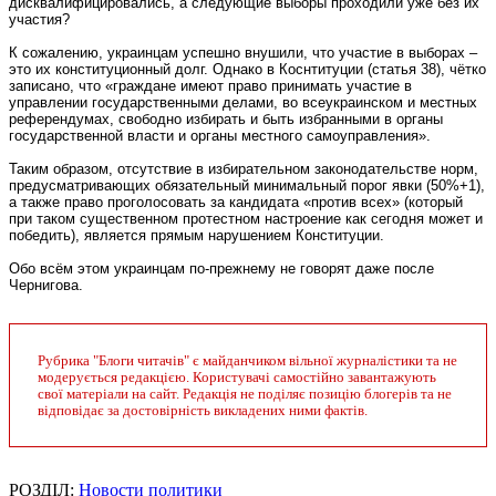
дисквалифицировались, а следующие выборы проходили уже без их
участия?
К сожалению, украинцам успешно внушили, что участие в выборах –
это их конституционный долг. Однако в Коснтитуции (статья 38), чётко
записано, что «граждане имеют право принимать участие в
управлении государственными делами, во всеукраинском и местных
референдумах, свободно избирать и быть избранными в органы
государственной власти и органы местного самоуправления».
Таким образом, отсутствие в избирательном законодательстве норм,
предусматривающих обязательный минимальный порог явки (50%+1),
а также право проголосовать за кандидата «против всех» (который
при таком существенном протестном настроение как сегодня может и
победить), является прямым нарушением Конституции.
Обо всём этом украинцам по-прежнему не говорят даже после
Чернигова.
Рубрика "Блоги читачів" є майданчиком вільної журналістики та не
модерується редакцією. Користувачі самостійно завантажують
свої матеріали на сайт. Редакція не поділяє позицію блогерів та не
відповідає за достовірність викладених ними фактів.
РОЗДІЛ:
Новости политики