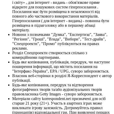
і світу» , для інтернет - видань - обов'язкове пряме
відкрите для пошукових систем гіперпосилання .
Посилання має бути розміщена в незалежності від
повного або часткового використання матеріалів.
Гіперпосилання ( для інтернет - видань) - повинна бути
розміщена в підзаголовку або в першому абзаці
матеріалу.
Новини з позначками "Думка", "Експертиза", "Заява",
"Регіони", "Гроші", "Влада", "Вибори", "Тест-драйв",
"Спецпроекти", "Промо" публікуються на правах
реклами.
Розділ Спецпроекти створюється спільно з
комерційними партнерами.
Будь яке копіювання, публікація, передрук, чи наступне
поширення інформації, що містить посилання на
"Інтерфакс-Україна", EPA / UPG, суворо забороняється.
Власник веб-сторінки в розділі Я-Корреспондент є автор
публікації.
Будь-яке копіювання, передрук та відтворення
фотографічних творів та/або аудіовізуальних творів
правовласника Getty Images - суворо забороняється.
Матеріали сайту korrespondent.net призначені для осіб
старше 21 року (21+). Участь в азартних іграх може
викликати ігрову залежність. Дотримуйтесь правил
(принципів) відповідальної гри. При виявленні перших