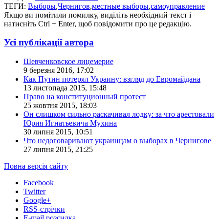
ТЕГИ:
Выборы
,
Чернигов
,
местные выборы
,
самоуправление
Якщо ви помітили помилку, виділіть необхідний текст і
натисніть Ctrl + Enter, щоб повідомити про це редакцію.
Усі публікації автора
Шевченковское лицемерие
9 березня 2016, 17:02
Как Путин потерял Украину: взгляд до Евромайдана
13 листопада 2015, 15:48
Право на конституционный протест
25 жовтня 2015, 18:03
Он слишком сильно раскачивал лодку: за что арестовали
Юрия Игнатьевича Мухина
30 липня 2015, 10:51
Что недоговаривают украинцам о выборах в Чернигове
27 липня 2015, 21:25
Повна версія сайту
Facebook
Twitter
Google+
RSS-стрічки
E-mail розсилка