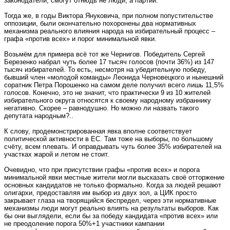
законодатели, смогут отнюдь не люди, а партии.
Тогда же, в годы Виктора Януковича, при полном попустительстве
оппозиции, были окончательно похоронены два нормативных
механизма реального влияния народа на избирательный процесс –
графа «против всех» и порог минимальной явки.
Возьмём для примера всё тот же Чернигов. Победитель Сергей
Березенко набрал чуть более 17 тысяч голосов (почти 36%) из 147
тысяч избирателей. То есть, несмотря на убедительную победу,
бывший член «молодой команды» Леонида Черновецкого и нынешний
соратник Петра Порошенко на самом деле получил всего лишь 11,5%
голосов. Конечно, это не значит, что практически 9 из 10 жителей
избирательного округа относятся к своему народному избраннику
негативно. Скорее – равнодушно. Но можно ли назвать такого
депутата народным?..
К слову, продемонстрированная явка вполне соответствует
политической активности в ЕС. Там тоже на выборы, по большому
счёту, всем плевать. И оправдывать чуть более 35% избирателей на
участках жарой и летом не стоит.
Очевидно, что при присутствии графы «против всех» и порога
минимальной явки местные жители могли высказать своё отторжение
основных кандидатов не только формально. Когда за людей решают
олигархи, предоставляя им выбор из двух зол, а ЦИК просто
закрывает глаза на творящийся беспредел, через эти нормативные
механизмы люди могут реально влиять на результаты выборов. Как
бы они выглядели, если бы за победу кандидата «против всех» или
не преодоление порога 50%+1 участники кампании