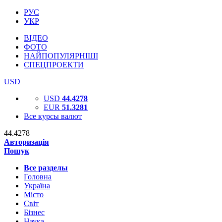
РУС
УКР
ВІДЕО
ФОТО
НАЙПОПУЛЯРНІШІ
СПЕЦПРОЕКТИ
USD
USD
44.4278
EUR
51.3281
Все курсы валют
44.4278
Авторизація
Пошук
Все разделы
Головна
Україна
Місто
Світ
Бізнес
Наука