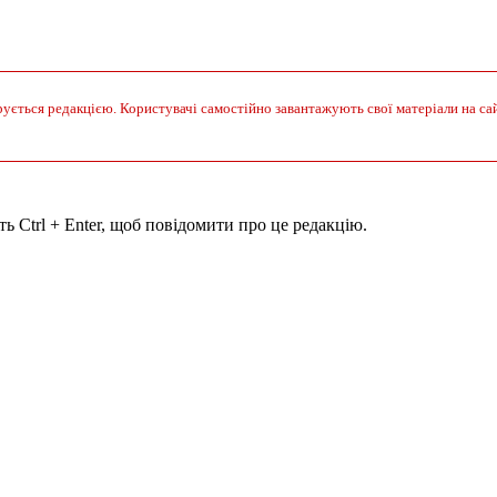
ується редакцією. Користувачі самостійно завантажують свої матеріали на сайт.
ь Ctrl + Enter, щоб повідомити про це редакцію.