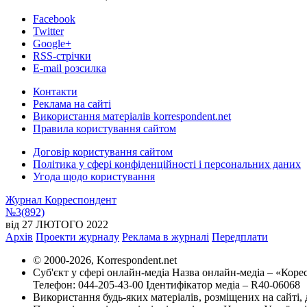
Facebook
Twitter
Google+
RSS-стрічки
E-mail розсилка
Контакти
Реклама на сайті
Використання матеріалів korrespondent.net
Правила користування сайтом
Договір користування сайтом
Політика у сфері конфіденційності і персональних даних
Угода щодо користування
Журнал Корреспондент
№3(892)
від 27 ЛЮТОГО 2022
Архів
Проекти журналу
Реклама в журналі
Передплати
© 2000-2026, Korrespondent.net
Суб'єкт у сфері онлайн-медіа Назва онлайн-медіа – «Кор
Телефон: 044-205-43-00 Ідентифікатор медіа – R40-06068
Використання будь-яких матеріалів, розміщених на сайті,