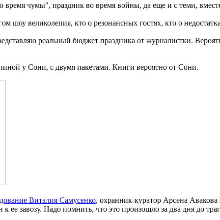
время чумы", праздник во время войны, да еще и с теми, вместе
ом шоу великолепия, кто о резонансных гостях, кто о недостатк
 представляю реальный бюджет праздника от журналистки. Вероя
спиной у Сони, с двумя пакетами. Книги вероятно от Сони.
едование Виталия Самусенко
, охранник-куратор Арсена Авакова
к ее завозу. Надо помнить, что это произошло за два дня до тр