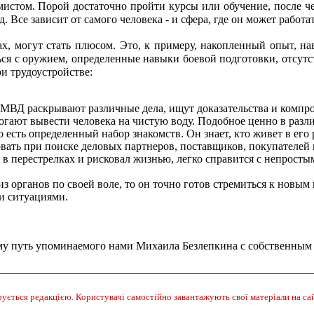
мистом. Порой достаточно пройти курсы или обучение, после че
д. Все зависит от самого человека - и сфера, где он может рабо
ах, могут стать плюсом. Это, к примеру, накопленный опыт, н
я с оружием, определенные навыки боевой подготовки, отсутст
и трудоустройстве:
ВД раскрывают различные дела, ищут доказательства и компром
гают вывести человека на чистую воду. Подобное ценно в разл
о есть определенный набор знакомств. Он знает, кто живет в его
вать при поиске деловых партнеров, поставщиков, покупателей и
 в перестрелках и рисковал жизнью, легко справится с непрост
из органов по своей воле, то он точно готов стремиться к новым
и ситуациями.
тому путь упоминаемого нами Михаила Безлепкина с собственн
ується редакцією. Користувачі самостійно завантажують свої матеріали на сайт.