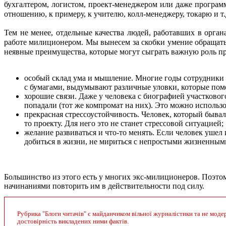
бухгалтером, логистом, проект-менеджером или даже програм
отношению, к примеру, к учителю, колл-менеджеру, токарю и т.
Тем не менее, отдельные качества людей, работавших в орган
работе милиционером. Мы вынесем за скобки умение обращатьс
неявные преимущества, которые могут сыграть важную роль пр
особый склад ума и мышление. Многие годы сотрудники М
с бумагами, выдумывают различные уловки, которые помо
хорошие связи. Даже у человека с биографией участковог
попадали (тот же компромат на них). Это можно использо
прекрасная стрессоустойчивость. Человек, который бывал
то проекту. Для него это не станет стрессовой ситуацией;
желание развиваться и что-то менять. Если человек ушел 
добиться в жизни, не мириться с непростыми жизненным
Большинство из этого есть у многих экс-милиционеров. Поэ
начинаниями повторить им в действительности под силу. 
Рубрика "Блоги читачів" є майданчиком вільної журналістики та не модер
достовірність викладених ними фактів.