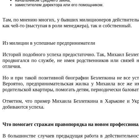
начальником среднего звена;
заместителем директора или его помощником.
Там, по мнению многих, у бывших милиционеров действительно
как чей-то (выступая в роли менеджера), так и собственный.
Из милиции в успешные предприниматели
Историй подобного успеха предостаточно. Так, Михаил Безлеп
продвигался по службе, не имея родственников или связей 
отличия. 
Но и при такой позитивной биографии Безлепкина не все уст
Вероятно, предпринимательская жилка у Михаила все же име
родительской квартиры, помогать детям, периодически балова
Отметим, что пример Михаила Безлепкина в Харькове и Укра
добиваются успеха.
Что помогает стражам правопорядка на новом профессион
В большинстве случаев предыдущая работа в действительност