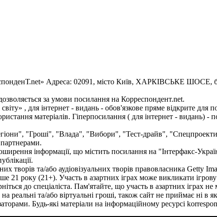
еспонденТ.net» Адреса: 02091, місто Київ, ХАРКІВСЬКЕ ШОСЕ, буд
 дозволяється за умови посилання на Корреспондент.net.
 світу» , для інтернет - видань - обов'язкове пряме відкрите дл
ристання матеріалів. Гіперпосилання ( для інтернет - видань) - 
егіони", "Гроші", "Влада", "Вибори", "Тест-драйв", "Спецпроект
 партнерами.
поширення інформації, що містить посилання на "Інтерфакс-Украї
ублікації.
их творів та/або аудіовізуальних творів правовласника Getty Ima
арше 21 року (21+). Участь в азартних іграх може викликати ігро
іться до спеціаліста. Пам'ятайте, що участь в азартних іграх н
на реальні та/або віртуальні гроші, також сайт не приймає ні в я
заторами. Будь-які матеріали на інформаційному ресурсі korresp