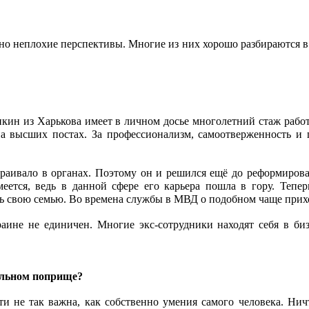
 неплохие перспективы. Многие из них хорошо разбираются в л
кин из Харькова имеет в личном досье многолетний стаж работы
на высших постах. За профессионализм, самоотверженность и
раивало в органах. Поэтому он и решился ещё до реформирован
ется, ведь в данной сфере его карьера пошла в гору. Тепер
ть свою семью. Во времена службы в МВД о подобном чаще прих
ине не единичен. Многие экс-сотрудники находят себя в бизн
альном поприще?
и не так важна, как собственно умения самого человека. Нич