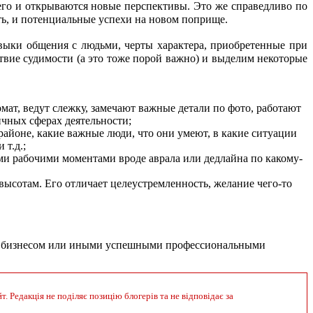
го и открываются новые перспективы. Это же справедливо по 
тать, и потенциальные успехи на новом поприще.
авыки общения с людьми, черты характера, приобретенные при 
вие судимости (а это тоже порой важно) и выделим некоторые 
ат, ведут слежку, замечают важные детали по фото, работают
ичных сферах деятельности;
 районе, какие важные люди, что они умеют, в какие ситуации
 т.д.;
ыми рабочими моментами вроде аврала или дедлайна по какому-
 высотам. Его отличает целеустремленность, желание чего-то
ым бизнесом или иными успешными профессиональными 
 Редакція не поділяє позицію блогерів та не відповідає за