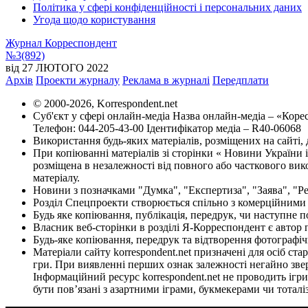
Політика у сфері конфіденційності і персональних даних
Угода щодо користування
Журнал Корреспондент
№3(892)
від 27 ЛЮТОГО 2022
Архів
Проекти журналу
Реклама в журналі
Передплати
© 2000-2026, Korrespondent.net
Суб'єкт у сфері онлайн-медіа Назва онлайн-медіа – «Кор
Телефон: 044-205-43-00 Ідентифікатор медіа – R40-06068
Використання будь-яких матеріалів, розміщених на сайті,
При копіюванні матеріалів зі сторінки « Новини України і
розміщена в незалежності від повного або часткового вико
матеріалу.
Новини з позначками "Думка", "Експертиза", "Заява", "Р
Розділ Спецпроекти створюється спільно з комерційними
Будь яке копіювання, публікація, передрук, чи наступне 
Власник веб-сторінки в розділі Я-Корреспондент є автор п
Будь-яке копіювання, передрук та відтворення фотографічн
Матеріали сайту korrespondent.net призначені для осіб ст
гри. При виявленні перших ознак залежності негайно зверн
Інформаційний ресурс korrespondent.net не проводить ігри 
бути пов’язані з азартними іграми, букмекерами чи тоталі