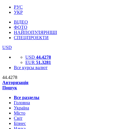
РУС
УКР
ВІДЕО
ФОТО
НАЙПОПУЛЯРНІШІ
СПЕЦПРОЕКТИ
USD
USD
44.4278
EUR
51.3281
Все курсы валют
44.4278
Авторизація
Пошук
Все разделы
Головна
Україна
Місто
Світ
Бізнес
Наука