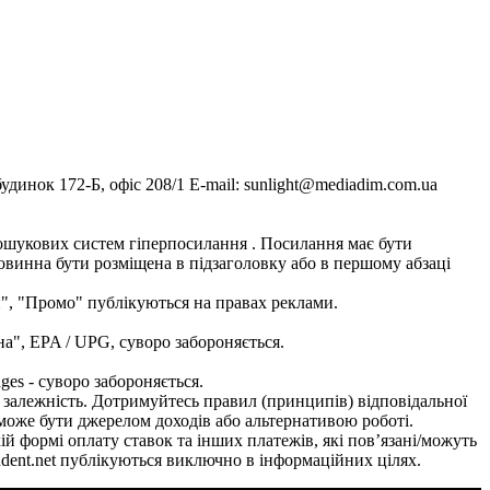
инок 172-Б, офіс 208/1 E-mail: sunlight@mediadim.com.ua
я пошукових систем гіперпосилання . Посилання має бути
повинна бути розміщена в підзаголовку або в першому абзаці
и", "Промо" публікуються на правах реклами.
на", EPA / UPG, суворо забороняється.
ges - суворо забороняється.
ву залежність. Дотримуйтесь правил (принципів) відповідальної
е може бути джерелом доходів або альтернативою роботі.
кій формі оплату ставок та інших платежів, які пов’язані/можуть
ondent.net публікуються виключно в інформаційних цілях.