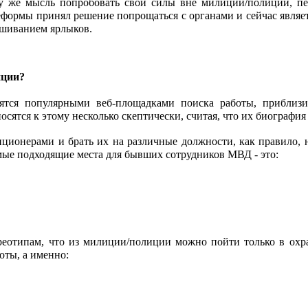
у же мысль попробовать свои силы вне милиции/полиции, пер
ормы принял решение попрощаться с органами и сейчас являет
ешиванием ярлыков.
иции?
дятся популярными веб-площадками поиска работы, приблизи
сятся к этому несколько скептически, считая, что их биография 
иционерами и брать их на различные должности, как правило, н
амые подходящие места для бывших сотрудников МВД - это:
тереотипам, что из милиции/полиции можно пойти только в охра
оты, а именно: