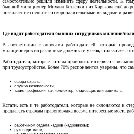
самостоятельно решили изменить сферу деятельности. К том
бывший милиционер Михаил Безлепкин из Харькова ещё до реф
позволяет не спешить со скоропалительными выводами и разв
Где видят работодатели бывших сотрудников милиции/пол
В соответствии с опросами работодателей, которые прово
милиционеров на различные должности у себя, столько же - отно
Работодатели, которые готовы проводить интервью с экс-мил
при трудоустройстве. Более 70% респондентов уверены, что с
сфера охраны;
служба безопасности;
такие профессии, как коллектор, кладовщик или водитель.
Кстати, есть и те работодатели, которые не склоняются к с
предлагать стражам правопорядка весьма интересные места раб
работником отдела кадров (кадровиком);
руководителем;