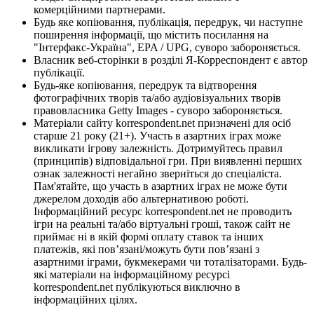
комерційними партнерами.
Будь яке копіювання, публікація, передрук, чи наступне
поширення інформації, що містить посилання на
"Інтерфакс-Україна", EPA / UPG, суворо забороняється.
Власник веб-сторінки в розділі Я-Корреспондент є автор
публікації.
Будь-яке копіювання, передрук та відтворення
фотографічних творів та/або аудіовізуальних творів
правовласника Getty Images - суворо забороняється.
Матеріали сайту korrespondent.net призначені для осіб
старше 21 року (21+). Участь в азартних іграх може
викликати ігрову залежність. Дотримуйтесь правил
(принципів) відповідальної гри. При виявленні перших
ознак залежності негайно зверніться до спеціаліста.
Пам'ятайте, що участь в азартних іграх не може бути
джерелом доходів або альтернативою роботі.
Інформаційний ресурс korrespondent.net не проводить
ігри на реальні та/або віртуальні гроші, також сайт не
приймає ні в якій формі оплату ставок та інших
платежів, які пов’язані/можуть бути пов’язані з
азартними іграми, букмекерами чи тоталізаторами. Будь-
які матеріали на інформаційному ресурсі
korrespondent.net публікуються виключно в
інформаційних цілях.