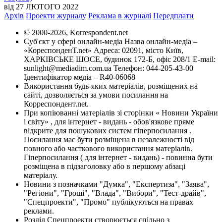
від 27 ЛЮТОГО 2022
Архів
Проекти журналу
Реклама в журналі
Передплати
© 2000-2026, Korrespondent.net
Суб'єкт у сфері онлайн-медіа Назва онлайн-медіа –
«КореспонденТ.net» Адреса: 02091, місто Київ,
ХАРКІВСЬКЕ ШОСЕ, будинок 172-Б, офіс 208/1 E-mail:
sunlight@mediadim.com.ua Телефон: 044-205-43-00
Ідентифікатор медіа – R40-06068
Використання будь-яких матеріалів, розміщених на
сайті, дозволяється за умови посилання на
Корреспондент.net.
При копіюванні матеріалів зі сторінки « Новини України
і світу» , для інтернет - видань - обов'язкове пряме
відкрите для пошукових систем гіперпосилання .
Посилання має бути розміщена в незалежності від
повного або часткового використання матеріалів.
Гіперпосилання ( для інтернет - видань) - повинна бути
розміщена в підзаголовку або в першому абзаці
матеріалу.
Новини з позначками "Думка", "Експертиза", "Заява",
"Регіони", "Гроші", "Влада", "Вибори", "Тест-драйв",
"Спецпроекти", "Промо" публікуються на правах
реклами.
Розділ Спецпроекти створюється спільно з