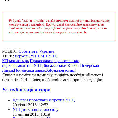
Рубрика "Блоги читачів" є майданчиком вільної журналістики та не
модерується редакцією. Користувачі самостійно завантажують
свої матеріали на сайт. Редакція не поділяє позицію блогерів та не
відповідає за достовірність викладених ними фактів.
РОЗДІЛ:
События в Украине
ТЕГИ:
церковь
,
УПЦ МП
,
УПЦ
КП
,
монастырь
,
Православие
,
православная
церковь
,
молитва
,
УПЦ
,
йога
,
монахи
,
Киево-Печерская
Лавра
,
Почаївська лавра
,
Афон
,
монастирі
Якщо ви помітили помилку, виділіть необхідний текст і
натисніть Ctrl + Enter, щоб повідомити про це редакцію.
Усі публікації автора
Дешевая провокация против УПЦ
29 січня 2016, 12:52
УПЦ показала свою силу
31 липня 2015, 10:19